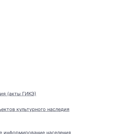
ия (акты ГИКЭ)
ектов культурного наследия
е информирование населения