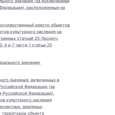
льного значения (за исключением
 Федерации), расположенные на
государственный реестр объектов
ктов культурного наследия на
тренных статьей 25 Лесного
 4 и 7 части 1 статьи 25
рального значения,
ного значения, включенных в
Российской Федерации (за
м Российской Федерации),
ов культурного наследия
проектных, земляных
х территории объекта