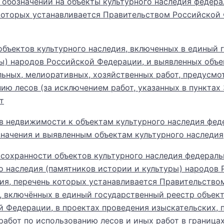
обозначений на объекты культурного наследия федера
 которых устанавливается Правительством Российской
объектов культурного наследия, включенных в единый 
ры) народов Российской Федерации, и выявленных объе
ьных, мелиоративных, хозяйственных работ, предусмо
 лесов (за исключением работ, указанных в пунктах 3,
т
 недвижимости к объектам культурного наследия феде
значения и выявленным объектам культурного наследия
 сохранности объектов культурного наследия федераль
о наследия (памятников истории и культуры) народов 
ия, перечень которых устанавливается Правительство
, включённых в единый государственный реестр объект
й Федерации, в проектах проведения изыскательских, 
работ по использованию лесов и иных работ в граница