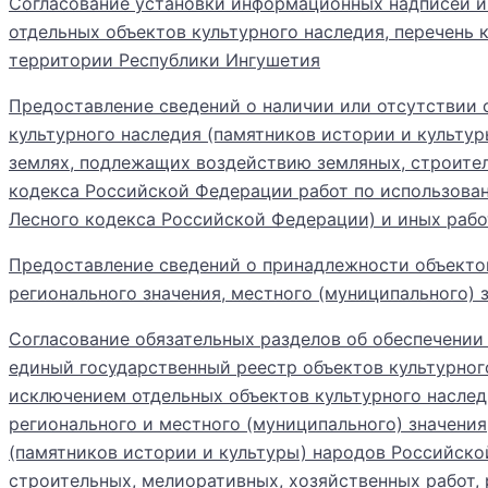
Согласование установки информационных надписей и 
отдельных объектов культурного наследия, перечень
территории Республики Ингушетия
Предоставление сведений о наличии или отсутствии 
культурного наследия (памятников истории и культу
землях, подлежащих воздействию земляных, строител
кодекса Российской Федерации работ по использованию
Лесного кодекса Российской Федерации) и иных рабо
Предоставление сведений о принадлежности объектов
регионального значения, местного (муниципального) 
Согласование обязательных разделов об обеспечении
единый государственный реестр объектов культурног
исключением отдельных объектов культурного наслед
регионального и местного (муниципального) значения
(памятников истории и культуры) народов Российско
строительных, мелиоративных, хозяйственных работ, 