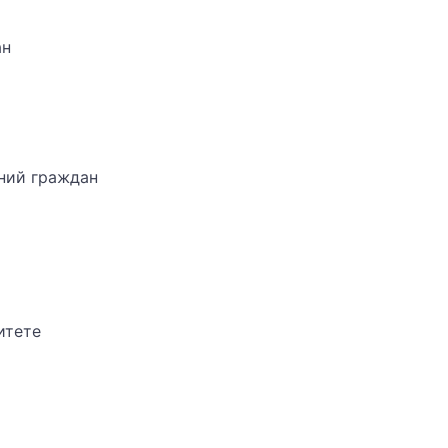
ан
ний граждан
итете