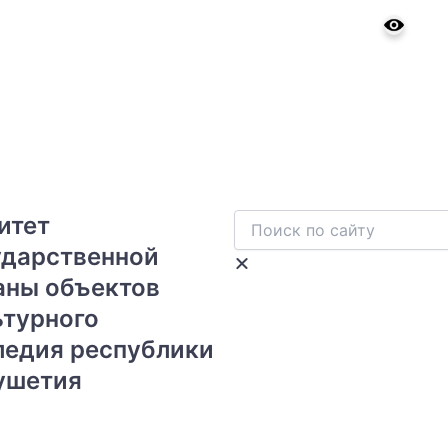
итет
Search
Close
this
ударственной
search
аны объектов
box.
ьтурного
ледия республики
ушетия