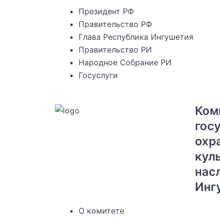
Перейти
Президент РФ
к
Правительство РФ
содержимому
Глава Республика Ингушетия
Правительство РИ
Народное Собрание РИ
Госуслуги
Ком
гос
охр
кул
нас
Инг
Menu
О комитете