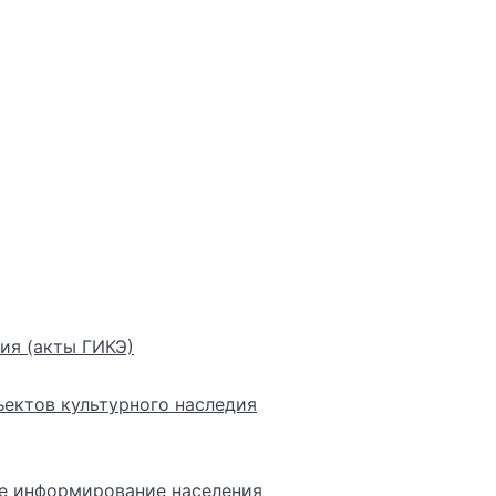
ия (акты ГИКЭ)
ектов культурного наследия
е информирование населения