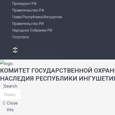
Перейти
Президент РФ
к
Правительство РФ
содержимому
Глава Республика Ингушетия
Правительство РИ
Народное Собрание РИ
Госуслуги
Vk
Telegram
Youtube
КОМИТЕТ ГОСУДАРСТВЕННОЙ ОХРАН
НАСЛЕДИЯ РЕСПУБЛИКИ ИНГУШЕТИ
Search
Close
this